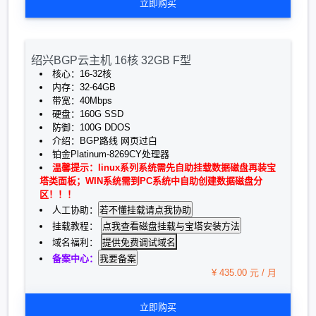
立即购买
绍兴BGP云主机 16核 32GB F型
核心：16-32核
内存：32-64GB
带宽：40Mbps
硬盘：160G SSD
防御：100G DDOS
介绍：BGP路线 网页过白
铂金Platinum-8269CY处理器
温馨提示：linux系列系统需先自助挂载数据磁盘再装宝
塔类面板；WIN系统需到PC系统中自助创建数据磁盘分
区！！！
人工协助：
挂载教程：
提供免费调试域名
域名福利：
备案中心：
¥ 435.00 元 / 月
立即购买