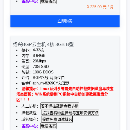
备案中心：
¥ 225.00 元 / 月
立即购买
绍兴BGP云主机 4核 8GB B型
核心：4-32核
内存：8-64GB
带宽：20Mbps
硬盘：70G SSD
防御：100G DDOS
介绍：BGP路线 网页过白
铂金Platinum-8269CY处理器
温馨提示：linux系列系统需先自助挂载数据磁盘再装宝
塔类面板；WIN系统需到PC系统中自助创建数据磁盘分
区！！！
人工协助：
挂载教程：
提供免费调试域名
域名福利：
备案中心：