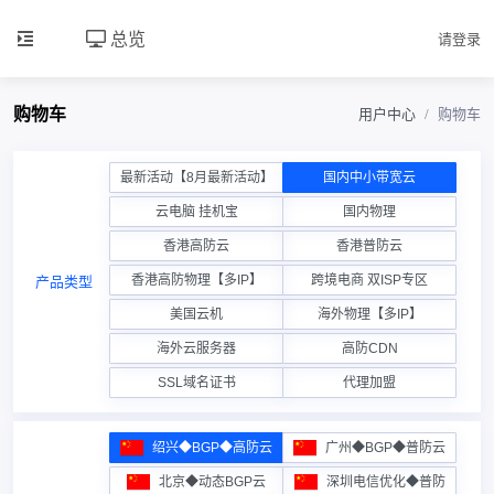
总览
请登录
购物车
用户中心
购物车
最新活动【8月最新活动】
国内中小带宽云
云电脑 挂机宝
国内物理
香港高防云
香港普防云
香港高防物理【多IP】
跨境电商 双ISP专区
产品类型
美国云机
海外物理【多IP】
海外云服务器
高防CDN
SSL域名证书
代理加盟
绍兴◆BGP◆高防云
广州◆BGP◆普防云
北京◆动态BGP云
深圳电信优化◆普防