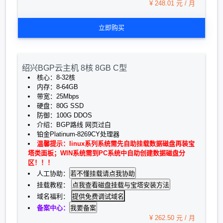
¥ 248.01 元 / 月
立即购买
绍兴BGP云主机 8核 8GB C型
核心：8-32核
内存：8-64GB
带宽：25Mbps
硬盘：80G SSD
防御：100G DDOS
介绍：BGP路线 网页过白
铂金Platinum-8269CY处理器
温馨提示：linux系列系统需先自助挂载数据磁盘再装宝
塔类面板；WIN系统需到PC系统中自助创建数据磁盘分
区！！！
人工协助：
挂载教程：
提供免费调试域名
域名福利：
备案中心：
¥ 262.50 元 / 月