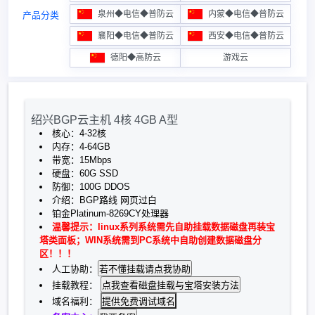
泉州◆电信◆普防云
内蒙◆电信◆普防云
产品分类
襄阳◆电信◆普防云
西安◆电信◆普防云
德阳◆高防云
游戏云
绍兴BGP云主机 4核 4GB A型
核心：4-32核
内存：4-64GB
带宽：15Mbps
硬盘：60G SSD
防御：100G DDOS
介绍：BGP路线 网页过白
铂金Platinum-8269CY处理器
温馨提示：linux系列系统需先自助挂载数据磁盘再装宝
塔类面板；WIN系统需到PC系统中自助创建数据磁盘分
区！！！
人工协助：
挂载教程：
提供免费调试域名
域名福利：