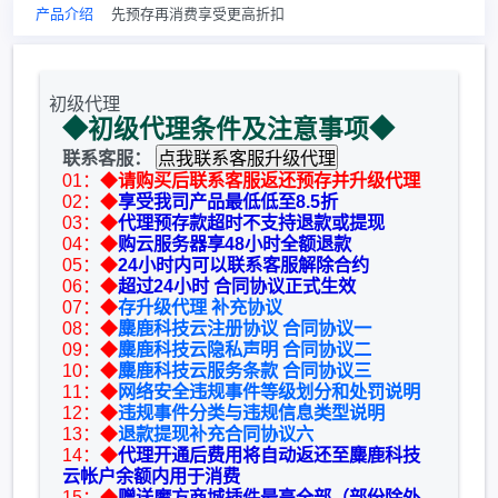
产品介绍
先预存再消费享受更高折扣
初级代理
◆初级代理条件及注意事项◆
联系客服：
01：◆
请购买后联系客服返还预存并升级代理
02：◆
享受我司产品最低低至8.5折
03：◆
代理预存款超时不支持退款或提现
04：◆
购云服务器享48小时全额退款
05：◆
24小时内可以联系客服解除合约
06：◆
超过24小时 合同协议正式生效
07：◆
存升级代理 补充协议
08：◆
麋鹿科技云注册协议 合同协议一
09：◆
麋鹿科技云隐私声明 合同协议二
10：◆
麋鹿科技云服务条款 合同协议三
11：◆
网络安全违规事件等级划分和处罚说明
12：◆
违规事件分类与违规信息类型说明
13：◆
退款提现补充合同协议六
14：◆
代理开通后费用将自动返还至麋鹿科技
云帐户余额内用于消费
15：◆
赠送魔方商城插件最高全部（部份除外