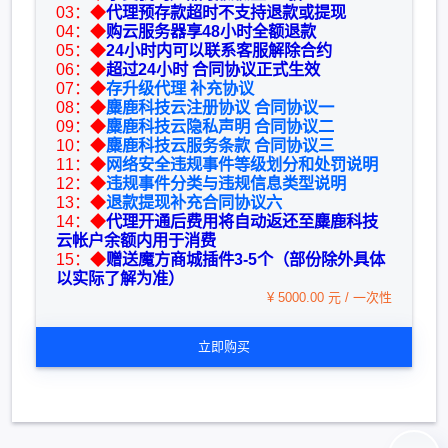
03：◆
代理预存款超时不支持退款或提现
04：◆
购云服务器享48小时全额退款
05：◆
24小时内可以联系客服解除合约
06：◆
超过24小时 合同协议正式生效
07：◆
存升级代理 补充协议
08：◆
麋鹿科技云注册协议 合同协议一
09：◆
麋鹿科技云隐私声明 合同协议二
10：◆
麋鹿科技云服务条款 合同协议三
11：◆
网络安全违规事件等级划分和处罚说明
12：◆
违规事件分类与违规信息类型说明
13：◆
退款提现补充合同协议六
14：◆
代理开通后费用将自动返还至麋鹿科技
云帐户余额内用于消费
15：◆
赠送魔方商城插件3-5个（部份除外具体
以实际了解为准）
¥ 5000.00 元 / 一次性
立即购买