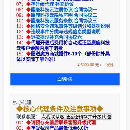
07：◆
存升级代理 补充协议
08：◆
麋鹿科技云注册协议 合同协议一
09：◆
麋鹿科技云隐私声明 合同协议二
10：◆
麋鹿科技云服务条款 合同协议三
11：◆
网络安全违规事件等级划分和处罚说明
12：◆
违规事件分类与违规信息类型说明
13：◆
退款提现补充合同协议六
14：◆
代理开通后费用将自动返还至麋鹿科技
云帐户余额内用于消费
15：◆
赠送魔方商城插件6-10个（部份除外具
体以实际了解为准）
¥ 3000.00 元 / 一次性
立即购买
核心代理
◆核心代理条件及注意事项◆
联系客服：
01：◆
请预存充值后联系客服升级代理
02：◆
享受我司产品最低低至6.0折