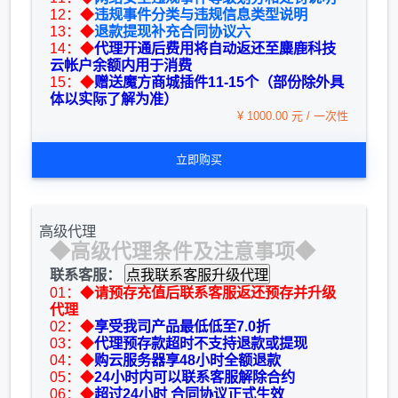
12：◆
违规事件分类与违规信息类型说明
13：◆
退款提现补充合同协议六
14：◆
代理开通后费用将自动返还至麋鹿科技
云帐户余额内用于消费
15：◆
赠送魔方商城插件11-15个（部份除外具
体以实际了解为准）
¥ 1000.00 元 / 一次性
立即购买
高级代理
◆高级代理条件及注意事项◆
联系客服：
01：◆
请预存充值后联系客服返还预存并升级
代理
02：◆
享受我司产品最低低至7.0折
03：◆
代理预存款超时不支持退款或提现
04：◆
购云服务器享48小时全额退款
05：◆
24小时内可以联系客服解除合约
06：◆
超过24小时 合同协议正式生效