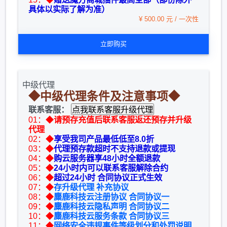
具体以实际了解为准）
¥ 500.00 元 / 一次性
立即购买
中级代理
◆中级代理条件及注意事项◆
联系客服：
01：◆
请预存充值后联系客服返还预存并升级
代理
02：◆
享受我司产品最低低至8.0折
03：◆
代理预存款超时不支持退款或提现
04：◆
购云服务器享48小时全额退款
05：◆
24小时内可以联系客服解除合约
06：◆
超过24小时 合同协议正式生效
07：◆
存升级代理 补充协议
08：◆
麋鹿科技云注册协议 合同协议一
09：◆
麋鹿科技云隐私声明 合同协议二
10：◆
麋鹿科技云服务条款 合同协议三
11：◆
网络安全违规事件等级划分和处罚说明