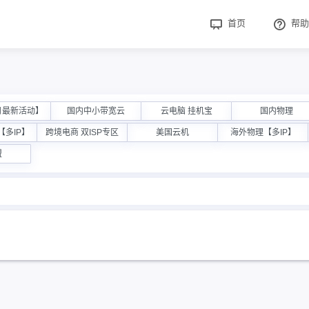
首页
帮助
月最新活动】
国内中小带宽云
云电脑 挂机宝
国内物理
多IP】
跨境电商 双ISP专区
美国云机
海外物理【多IP】
盟