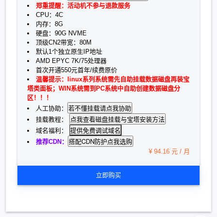
郑重提醒：活动机不参与退款服务
CPU：4C
内存：8G
硬盘：90G NVME
顶级CN2带宽：80M
默认1个独立原生IP地址
AMD EPYC 7K/75处理器
首次开通550元首年/续费原价
温馨提示：linux系列系统需先自助挂载数据磁盘再装宝
塔类面板；WIN系统需到PC系统中自助创建数据磁盘分
区！！！
人工协助：
挂载教程：
提供免费调试域名
域名福利：
推荐CDN：
¥ 94.16 元 / 月
立即购买