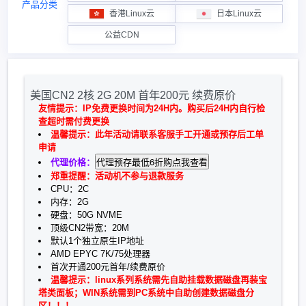
产品分类
香港Linux云
日本Linux云
公益CDN
美国CN2 2核 2G 20M 首年200元 续费原价
友情提示：IP免费更换时间为24H内。购买后24H内自行检
查超时需付费更换
温馨提示：此年活动请联系客服手工开通或预存后工单
申请
代理价格：
郑重提醒：活动机不参与退款服务
CPU：2C
内存：2G
硬盘：50G NVME
顶级CN2带宽：20M
默认1个独立原生IP地址
AMD EPYC 7K/75处理器
首次开通200元首年/续费原价
温馨提示：linux系列系统需先自助挂载数据磁盘再装宝
塔类面板；WIN系统需到PC系统中自助创建数据磁盘分
区！！！