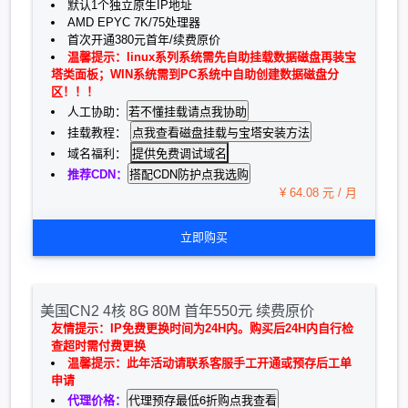
默认1个独立原生IP地址
AMD EPYC 7K/75处理器
首次开通380元首年/续费原价
温馨提示：linux系列系统需先自助挂载数据磁盘再装宝
塔类面板；WIN系统需到PC系统中自助创建数据磁盘分
区！！！
人工协助：
挂载教程：
提供免费调试域名
域名福利：
推荐CDN：
¥ 64.08 元 / 月
立即购买
美国CN2 4核 8G 80M 首年550元 续费原价
友情提示：IP免费更换时间为24H内。购买后24H内自行检
查超时需付费更换
温馨提示：此年活动请联系客服手工开通或预存后工单
申请
代理价格：